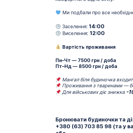
Ми подбали про все необхідне
14:00
Заселення:
12:00
Виселення:
Вартість проживання
Пн–Чт — 7500 грн / доба
Пт–Нд — 8500 грн / доба
Мангал біля будиночка входит
Проживання з тваринами — бе
-1
Для військових діє знижка
Бронювати будиночки та діз
+380 (63) 703 85 98
(та у в