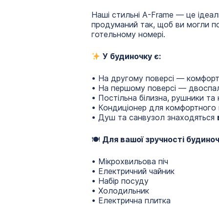
Наші стильні A-Frame — це ідеа
продуманий так, щоб ви могли п
готельному номері.
У будиночку є:
• На другому поверсі — комфор
• На першому поверсі — двоспа
• Постільна білизна, рушники та
• Кондиціонер для комфортного 
• Душ та санвузол знаходяться
🍽
Для вашої зручності будино
• Мікрохвильова піч
• Електричний чайник
• Набір посуду
• Холодильник
• Електрична плитка