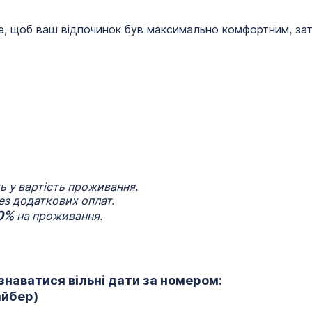
, щоб ваш відпочинок був максимально комфортним, за
ь у вартість проживання.
з додаткових оплат.
0%
на проживання.
наватися вільні дати за номером:
айбер)