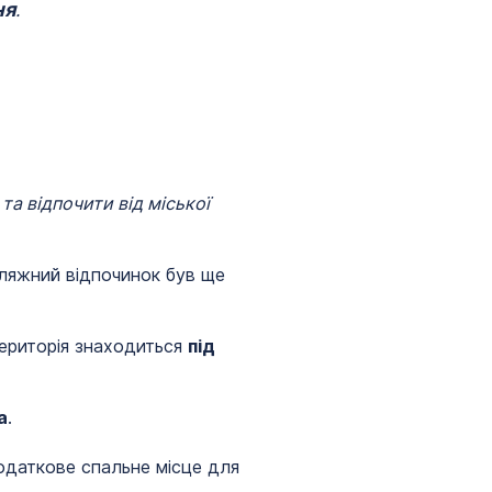
ня
.
а відпочити від міської
ляжний відпочинок був ще
 територія знаходиться
під
а
.
одаткове спальне місце для