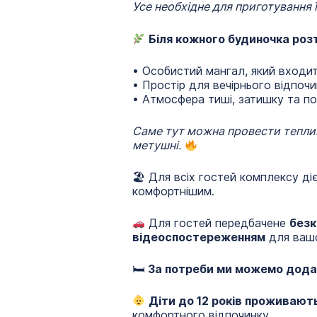
Усе необхідне для приготування 
Біля кожного будиночка роз
• Особистий мангал, який входит
• Простір для вечірнього відпочи
• Атмосфера тиші, затишку та п
Саме тут можна провести теплий
метушні.
🏖 Для всіх гостей комплексу ді
комфортнішим.
Для гостей передбачене
безк
відеоспостереженням
для вашо
🛏
За потреби ми можемо дода
Діти до 12 років проживаю
комфортного відпочинку.