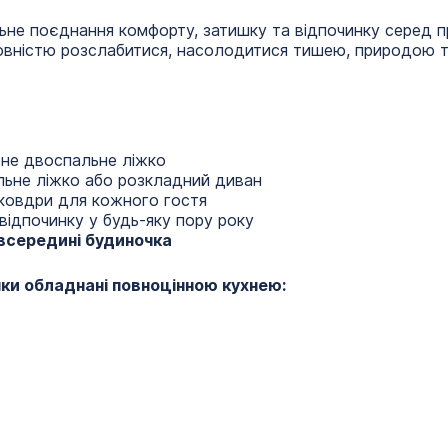
льне поєднання комфорту, затишку та відпочинку серед п
овністю розслабитися, насолодитися тишею, природою т
тне двоспальне ліжко
льне ліжко або розкладний диван
 ковдри для кожного гостя
відпочинку у будь-яку пору року
всередині будиночка
чки обладнані повноцінною кухнею: