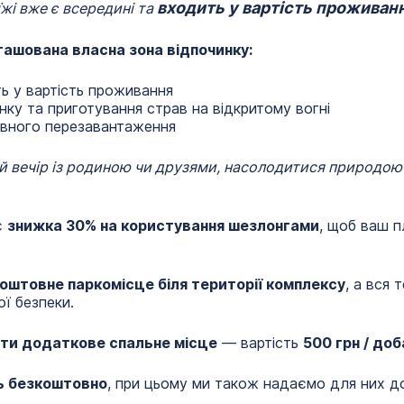
входить у вартість проживан
їжі вже є всередині та
ташована власна зона відпочинку:
ь у вартість проживання
нку та приготування страв на відкритому вогні
овного перезавантаження
 вечір із родиною чи друзями, насолодитися природою т
є
знижка 30% на користування шезлонгами
, щоб ваш п
оштовне паркомісце біля території комплексу
, а вся
ї безпеки.
ти додаткове спальне місце
— вартість
500 грн / доб
ть безкоштовно
, при цьому ми також надаємо для них д